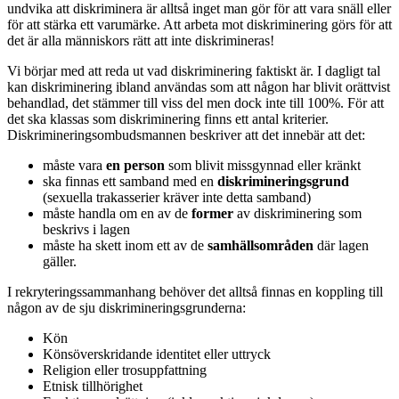
undvika att diskriminera är alltså inget man gör för att vara snäll eller
för att stärka ett varumärke. Att arbeta mot diskriminering görs för att
det är alla människors rätt att inte diskrimineras!
Vi börjar med att reda ut vad diskriminering faktiskt är. I dagligt tal
kan diskriminering ibland användas som att någon har blivit orättvist
behandlad, det stämmer till viss del men dock inte till 100%. För att
det ska klassas som diskriminering finns ett antal kriterier.
Diskrimineringsombudsmannen beskriver att det innebär att det:
måste vara
en person
som blivit missgynnad eller kränkt
ska finnas ett samband med en
diskrimineringsgrund
(sexuella trakasserier kräver inte detta samband)
måste handla om en av de
former
av diskriminering som
beskrivs i lagen
måste ha skett inom ett av de
samhällsområden
där lagen
gäller.
I rekryteringssammanhang behöver det alltså finnas en koppling till
någon av de sju diskrimineringsgrunderna:
Kön
Könsöverskridande identitet eller uttryck
Religion eller trosuppfattning
Etnisk tillhörighet