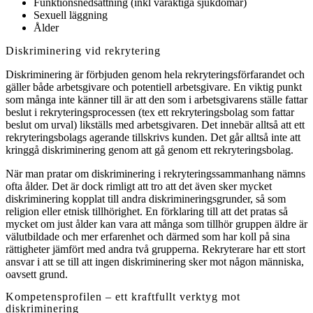
Funktionsnedsättning (inkl varaktiga sjukdomar)
Sexuell läggning
Ålder
Diskriminering vid rekrytering
Diskriminering är förbjuden genom hela rekryteringsförfarandet och
gäller både arbetsgivare och potentiell arbetsgivare. En viktig punkt
som många inte känner till är att den som i arbetsgivarens ställe fattar
beslut i rekryteringsprocessen (tex ett rekryteringsbolag som fattar
beslut om urval) likställs med arbetsgivaren. Det innebär alltså att ett
rekryteringsbolags agerande tillskrivs kunden. Det går alltså inte att
kringgå diskriminering genom att gå genom ett rekryteringsbolag.
När man pratar om diskriminering i rekryteringssammanhang nämns
ofta ålder. Det är dock rimligt att tro att det även sker mycket
diskriminering kopplat till andra diskrimineringsgrunder, så som
religion eller etnisk tillhörighet. En förklaring till att det pratas så
mycket om just ålder kan vara att många som tillhör gruppen äldre är
välutbildade och mer erfarenhet och därmed som har koll på sina
rättigheter jämfört med andra två grupperna. Rekryterare har ett stort
ansvar i att se till att ingen diskriminering sker mot någon människa,
oavsett grund.
Kompetensprofilen – ett kraftfullt verktyg mot
diskriminering