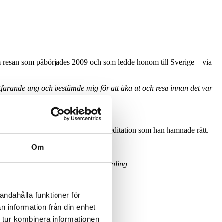
om resan som påbörjades 2009 och som ledde honom till Sverige – via
tfarande ung och bestämde mig för att åka ut och resa innan det var
men det var inte förrän han testade meditation som han hamnade rätt.
Om
er han och fortsätter:
empelvis meditation, massage och healing.
andahålla funktioner för
n information från din enhet
 tur kombinera informationen