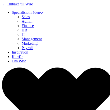
← Tillbaka till Wise
Specialistområden
Sales
Admin
Finance
HR
IT
Management
Marketing
Payroll
Inspiration
Karriär
Om Wise