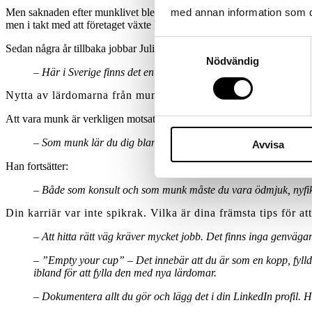
med annan information som du 
Men saknaden efter munklivet blev snart för stor och efter ett par år å
men i takt med att företaget växte kände han åter att något saknades.
Samtyckesval
Sedan några år tillbaka jobbar Julien som IT-konsult med Google Clou
Nödvändig
– Här i Sverige finns det en större tolerans för olikheter. Här k
Nytta av lärdomarna från munklivet
Att vara munk är verkligen motsatsen till att sitta framför en dator oc
– Som munk lär du dig bland annat att bli mer pragmatisk. Du bli
Avvisa
Han fortsätter:
– Både som konsult och som munk måste du vara ödmjuk, nyfiken
Din karriär var inte spikrak. Vilka är dina främsta tips för att
– Att hitta rätt väg kräver mycket jobb. Det finns inga genvägar
– ”Empty your cup” – Det innebär att du är som en kopp, fyll
ibland för att fylla den med nya lärdomar.
– Dokumentera allt du gör och lägg det i din LinkedIn profil. Hu