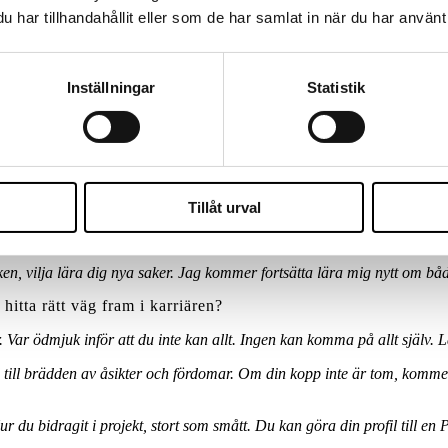
har tillhandahållit eller som de har samlat in när du har använt 
tervände han till Thailand. Den här gången fick han dock flera jobberbjud
 Samtidigt hade han mött en svensk kvinna. Det blev Sverige nästa.
d som specialitet. Han älskar den variation som konsultlivet ger honom
Inställningar
Statistik
an jag vara mig själv, säger han.
h jobba med IT. Men Julien tycker ändå att han har nytta av sina erfaren
r bättre på att reflektera och inser att det finns fler än ett sätt att l
Tillåt urval
, vilja lära dig nya saker. Jag kommer fortsätta lära mig nytt om båd
 hitta rätt väg fram i karriären?
. Var ödmjuk inför att du inte kan allt. Ingen kan komma på allt själv. L
d till brädden av åsikter och fördomar. Om din kopp inte är tom, kom
r du bidragit i projekt, stort som smått. Du kan göra din profil till en 