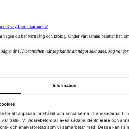
ta rätt väg fram i karriären?
m vägen dit har varit lång och krokig. Under vårt samtal berättar han 
några år i IT-branschen när jag kände att något saknades. Jag var for
stralien och vidare till Thailand. Resan var fylld av äventyr och fester 
Information
jag bestämde mig för att stanna i Thailand och bli spirituell munk, säg
igiösa buddist munkarna har. Målet är att förbättra andras liv genom ex
cookies
e för att anpassa innehållet och annonserna till användarna, tillh
ade honom att motvilligt återvända till Belgien .
vår trafik. Vi vidarebefordrar även sådana identifierare och anna
 något. Så jag tog ett jobb inom IT och lyckades bra med det.
nnons- och analysföretag som vi samarbetar med. Dessa kan i sin