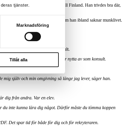
deras tjänster.
ande, vilket till slut ledde honom till Finland. Han trivdes bra där,
 och han trivs bra i Sverige. Även om han ibland saknar munklivet.
Marknadsföring
heter få munklivet i jobbet som konsult.
ösa problem på. Det är lärdomar du har nytta av som konsult.
Tillåt alla
e mig själv och min omgivning så länge jag lever, säger han.
är dig från andra. Var en elev.
mer du inte kunna lära dig något. Därför måste du tömma koppen
PDF. Det spar tid för både för dig och för rekryteraren.