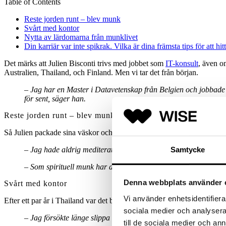
Table of Contents
Reste jorden runt – blev munk
Svårt med kontor
Nytta av lärdomarna från munklivet
Din karriär var inte spikrak. Vilka är dina främsta tips för att hit
Det märks att Julien Bisconti trivs med jobbet som
IT-konsult
, även o
Australien, Thailand, och Finland. Men vi tar det från början.
– Jag har en Master i Datavetenskap från Belgien och jobbade 
för sent, säger han.
Reste jorden runt – blev munk
Så Julien packade sina väskor och lämnade Belgien för att resa till Au
Samtycke
– Jag hade aldrig mediterat förut men tyckte mycket om det, så 
– Som spirituell munk har du inte de strikta regler som de rel
Denna webbplats använder 
Svårt med kontor
Vi använder enhetsidentifierar
Efter ett par år i Thailand var det bristen på pengar som till slut tving
sociala medier och analysera 
– Jag försökte länge slippa kontorsjobb, men jag måste leva av
till de sociala medier och a