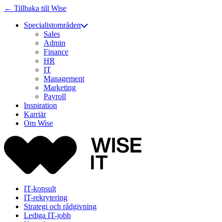
← Tillbaka till Wise
Specialistområden
Sales
Admin
Finance
HR
IT
Management
Marketing
Payroll
Inspiration
Karriär
Om Wise
IT-konsult
IT-rekrytering
Strategi och rådgivning
Lediga IT-jobb