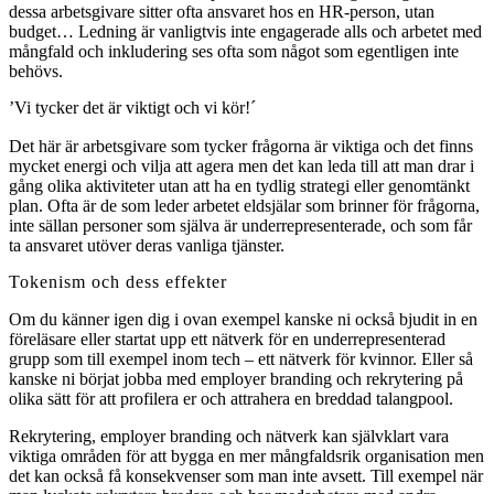
dessa arbetsgivare sitter ofta ansvaret hos en HR-person, utan
budget… Ledning är vanligtvis inte engagerade alls och arbetet med
mångfald och inkludering ses ofta som något som egentligen inte
behövs.
’Vi tycker det är viktigt och vi kör!´
Det här är arbetsgivare som tycker frågorna är viktiga och det finns
mycket energi och vilja att agera men det kan leda till att man drar i
gång olika aktiviteter utan att ha en tydlig strategi eller genomtänkt
plan. Ofta är de som leder arbetet eldsjälar som brinner för frågorna,
inte sällan personer som själva är underrepresenterade, och som får
ta ansvaret utöver deras vanliga tjänster.
Tokenism och dess effekter
Om du känner igen dig i ovan exempel kanske ni också bjudit in en
föreläsare eller startat upp ett nätverk för en underrepresenterad
grupp som till exempel inom tech – ett nätverk för kvinnor. Eller så
kanske ni börjat jobba med employer branding och rekrytering på
olika sätt för att profilera er och attrahera en breddad talangpool.
Rekrytering, employer branding och nätverk kan självklart vara
viktiga områden för att bygga en mer mångfaldsrik organisation men
det kan också få konsekvenser som man inte avsett. Till exempel när