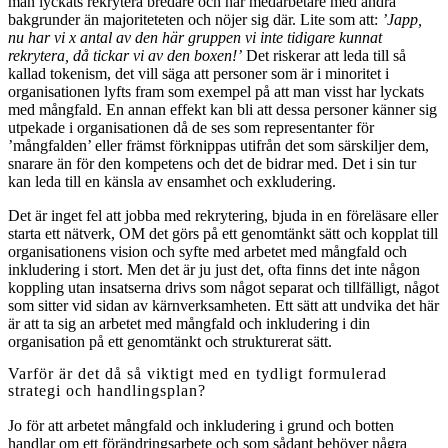
man lyckats rekrytera bredare och har medarbetare med andra
bakgrunder än majoriteteten och nöjer sig där. Lite som att:
’Japp,
nu har vi x antal av den här gruppen vi inte tidigare kunnat
rekrytera, då tickar vi av den boxen!’
Det riskerar att leda till så
kallad tokenism, det vill säga att personer som är i minoritet i
organisationen lyfts fram som exempel på att man visst har lyckats
med mångfald. En annan effekt kan bli att dessa personer känner sig
utpekade i organisationen då de ses som representanter för
’mångfalden’ eller främst förknippas utifrån det som särskiljer dem,
snarare än för den kompetens och det de bidrar med. Det i sin tur
kan leda till en känsla av ensamhet och exkludering.
Det är inget fel att jobba med rekrytering, bjuda in en föreläsare eller
starta ett nätverk, OM det görs på ett genomtänkt sätt och kopplat till
organisationens vision och syfte med arbetet med mångfald och
inkludering i stort. Men det är ju just det, ofta finns det inte någon
koppling utan insatserna drivs som något separat och tillfälligt, något
som sitter vid sidan av kärnverksamheten. Ett sätt att undvika det här
är att ta sig an arbetet med mångfald och inkludering i din
organisation på ett genomtänkt och strukturerat sätt.
Varför är det då så viktigt med en tydligt formulerad
strategi och handlingsplan?
Jo för att arbetet mångfald och inkludering i grund och botten
handlar om ett förändringsarbete och som sådant behöver några