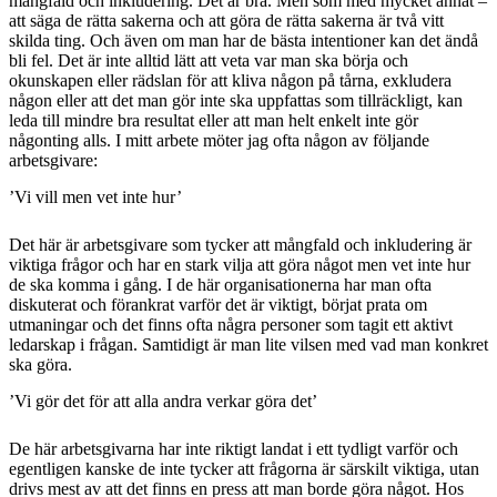
mångfald och inkludering. Det är bra. Men som med mycket annat –
att säga de rätta sakerna och att göra de rätta sakerna är två vitt
skilda ting. Och även om man har de bästa intentioner kan det ändå
bli fel. Det är inte alltid lätt att veta var man ska börja och
okunskapen eller rädslan för att kliva någon på tårna, exkludera
någon eller att det man gör inte ska uppfattas som tillräckligt, kan
leda till mindre bra resultat eller att man helt enkelt inte gör
någonting alls. I mitt arbete möter jag ofta någon av följande
arbetsgivare:
’Vi vill men vet inte hur’
Det här är arbetsgivare som tycker att mångfald och inkludering är
viktiga frågor och har en stark vilja att göra något men vet inte hur
de ska komma i gång. I de här organisationerna har man ofta
diskuterat och förankrat varför det är viktigt, börjat prata om
utmaningar och det finns ofta några personer som tagit ett aktivt
ledarskap i frågan. Samtidigt är man lite vilsen med vad man konkret
ska göra.
’Vi gör det för att alla andra verkar göra det’
De här arbetsgivarna har inte riktigt landat i ett tydligt varför och
egentligen kanske de inte tycker att frågorna är särskilt viktiga, utan
drivs mest av att det finns en press att man borde göra något. Hos