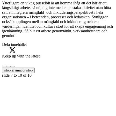
Ytterligare en viktig pusselbit är att komma ihåg att det här är ett
långsiktigt arbete, så nöj dig inte med en enstaka aktivitet utan hitta
sätt att integrera mångfald- och inkluderingsperspektivet i hela
organisationen – i beteenden, processer och ledarskap. Synliggör
också kopplingen mellan mångfald och inkludering och era
värderingar, identitet och kultur i stort för att skapa engagemang och
igenkänning. Så blir ert arbete genomtänkt, verksamhetsnära och
genuint!
Dela innehållet
Keep up with the latest
stop animation
stop
slide
7 to 10
of 10