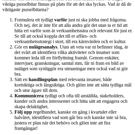
viktiga pusselbitar finnas på plats för att det ska lyckas. Vad är då de
viktigaste pusselbitarna?
Formulera ett tydligt
varför
just ni ska jobba med frågorna.
Och nej, det är inte för att alla andra gör det utan ta er tid att
hitta ert varför som är verksamhetsnära och relevant för just er.
Se till att också koppla det till er affärs- och
verksamhetsstrategi i stort, till era kärnvärden och er kultur.
Gör en
nulägesanalys
. Utan att veta var ni befinner idag, är
det svårt att identifiera vilka aktiviteter och insatser som
kommer leda till en förflyttning framåt. Genom enkäter,
intervjuer, granskningar, samtal mm, får ni fram en bild av
nuläget som synliggör era utmaningar men också vad ni gör
bra.
Sätt en
handlingsplan
med relevanta insatser, både
kortsiktiga och långsiktiga. Och glöm inte att sätta tydliga mål
och utse ägare till dem.
Kommunicera
tydligt och ofta till anställda, stakeholders,
kunder och andra intressenter och hitta sätt att engagera och
skapa delaktighet.
Följ upp
regelbundet, kanske en gång i kvartalet eller
halvåret, identifiera vad som går bra och kanske inte så bra,
justera er plan när det behövs och glöm inte att fira
framgångar!