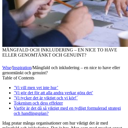
MÅNGFALD OCH INKLUDERING – EN NICE TO HAVE
ELLER GENOMTÄNKT OCH GENUINT?
Wise
/
Inspiration
/
Mångfald och inkludering – en nice to have eller
genomtänkt och genuint?
Table of Contents
’Vi vill men vet inte hur’
’Vi gör det för att alla andra verkar göra det’
’Vi tycker det är viktigt och vi kör!´
Tokenism och dess effekter
Varför är det då så viktigt med en tydligt formulerad strategi
och handlingsplan?
Idag pratar många organisationer om hur viktigt det är med