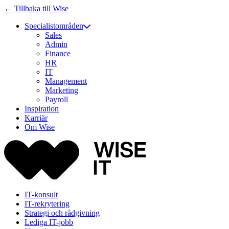
← Tillbaka till Wise
Specialistområden
Sales
Admin
Finance
HR
IT
Management
Marketing
Payroll
Inspiration
Karriär
Om Wise
IT-konsult
IT-rekrytering
Strategi och rådgivning
Lediga IT-jobb