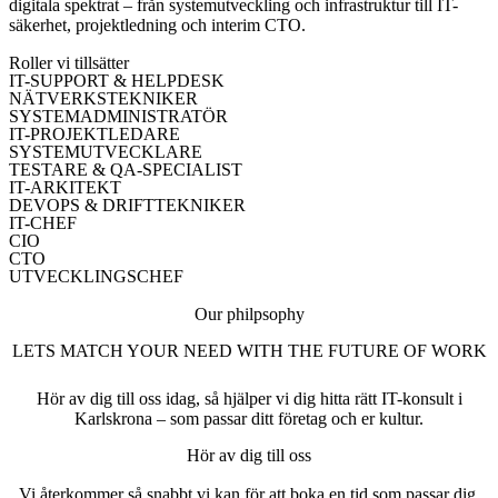
digitala spektrat – från systemutveckling och infrastruktur till IT-
säkerhet, projektledning och interim CTO.
Roller vi tillsätter
IT-SUPPORT & HELPDESK
NÄTVERKSTEKNIKER
SYSTEMADMINISTRATÖR
IT-PROJEKTLEDARE
SYSTEMUTVECKLARE
TESTARE & QA-SPECIALIST
IT-ARKITEKT
DEVOPS & DRIFTTEKNIKER
IT-CHEF
CIO
CTO
UTVECKLINGSCHEF
Our philpsophy
LETS MATCH YOUR NEED WITH THE FUTURE OF WORK
Hör av dig till oss idag, så hjälper vi dig hitta rätt IT-konsult i
Karlskrona – som passar ditt företag och er kultur.
Hör av dig till oss
Vi återkommer så snabbt vi kan för att boka en tid som passar dig.