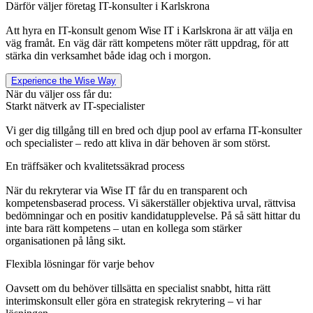
Därför väljer företag IT-konsulter i Karlskrona
Att hyra en IT-konsult genom Wise IT i Karlskrona är att välja en
väg framåt. En väg där rätt kompetens möter rätt uppdrag, för att
stärka din verksamhet både idag och i morgon.
Experience the Wise Way
När du väljer oss får du:
Starkt nätverk av IT-specialister
Vi ger dig tillgång till en bred och djup pool av erfarna IT-konsulter
och specialister – redo att kliva in där behoven är som störst.
En träffsäker och kvalitetssäkrad process
När du rekryterar via
Wise
IT får du en transparent och
kompetensbaserad process. Vi säkerställer objektiva urval, rättvisa
bedömningar och en positiv kandidatupplevelse. På så sätt hittar du
inte bara rätt kompetens – utan en kollega som stärker
organisationen på lång sikt.
Flexibla lösningar för varje behov
Oavsett om du behöver tillsätta en specialist snabbt, hitta rätt
interimskonsult eller göra en strategisk rekrytering – vi har