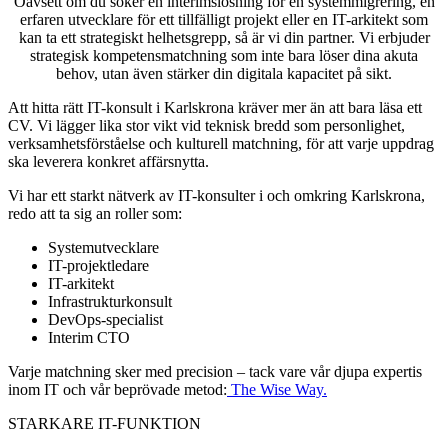
Oavsett om du söker en interimslösning för en systemmigrering, en
erfaren utvecklare för ett tillfälligt projekt eller en IT-arkitekt som
kan ta ett strategiskt helhetsgrepp, så är vi din partner. Vi erbjuder
strategisk kompetensmatchning som inte bara löser dina akuta
behov, utan även stärker din digitala kapacitet på sikt.
Att hitta rätt IT-konsult i Karlskrona kräver mer än att bara läsa ett
CV. Vi lägger lika stor vikt vid teknisk bredd som personlighet,
verksamhetsförståelse och kulturell matchning, för att varje uppdrag
ska leverera konkret affärsnytta.
Vi har ett starkt nätverk av IT-konsulter i och omkring Karlskrona,
redo att ta sig an roller som:
Systemutvecklare
IT-projektledare
IT-arkitekt
Infrastrukturkonsult
DevOps-specialist
Interim CTO
Varje matchning sker med precision – tack vare vår djupa expertis
inom IT och vår beprövade metod:
The Wise Way.
STARKARE IT-FUNKTION