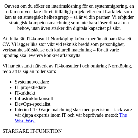
Oavsett om du söker en interimslösning för en systemmigrering, en
erfaren utvecklare för ett tillfälligt projekt eller en IT-arkitekt som
kan ta ett strategiskt helhetsgrepp – så är vi din partner. Vi erbjuder
strategisk kompetensmatchning som inte bara löser dina akuta
behov, utan även stärker din digitala kapacitet på sikt.
Att hitta rätt IT-konsult i Norrköping kräver mer än att bara läsa ett
CV. Vi lägger lika stor vikt vid teknisk bredd som personlighet,
verksamhetsförståelse och kulturell matchning – för att varje
uppdrag ska leverera konkret affärsnytta.
Vi har ett starkt nätverk av IT-konsulter i och omkring Norrköping,
redo att ta sig an roller som:
Systemutvecklare
IT-projektledare
IT-arkitekt
Infrastrukturkonsult
DevOps-specialist
Interim CTOVarje matchning sker med precision – tack vare
vår djupa expertis inom IT och vår beprövade metod:
The
Wise Way.
STARKARE IT-FUNKTION