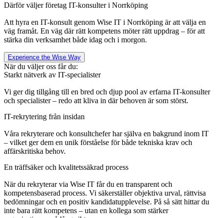
Därför väljer företag IT-konsulter i Norrköping
Att hyra en IT-konsult genom Wise IT i Norrköping är att välja en
väg framåt. En väg där rätt kompetens möter rätt uppdrag – för att
stärka din verksamhet både idag och i morgon.
Experience the Wise Way
När du väljer oss får du:
Starkt nätverk av IT-specialister
Vi ger dig tillgång till en bred och djup pool av erfarna IT-konsulter
och specialister – redo att kliva in där behoven är som störst.
IT-rekrytering från insidan
Våra rekryterare och konsultchefer har själva en bakgrund inom IT
– vilket ger dem en unik förståelse för både tekniska krav och
affärskritiska behov.
En träffsäker och kvalitetssäkrad process
När du rekryterar via
Wise
IT får du en transparent och
kompetensbaserad process. Vi säkerställer objektiva urval, rättvisa
bedömningar och en positiv kandidatupplevelse. På så sätt hittar du
inte bara rätt kompetens – utan en kollega som stärker