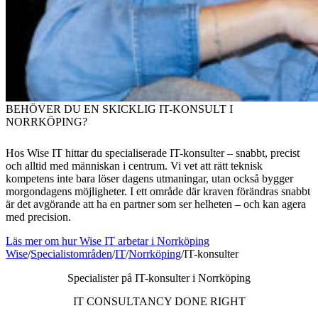
BEHÖVER DU EN SKICKLIG IT-KONSULT I
NORRKÖPING?
Hos Wise IT hittar du specialiserade IT-konsulter – snabbt, precist
och alltid med människan i centrum. Vi vet att rätt teknisk
kompetens inte bara löser dagens utmaningar, utan också bygger
morgondagens möjligheter. I ett område där kraven förändras snabbt
är det avgörande att ha en partner som ser helheten – och kan agera
med precision.
Läs mer om hur Wise IT arbetar i Norrköping
Wise
/
Specialistområden
/
IT
/
Norrköping
/
IT-konsulter
Specialister på IT-konsulter i Norrköping
IT CONSULTANCY DONE RIGHT