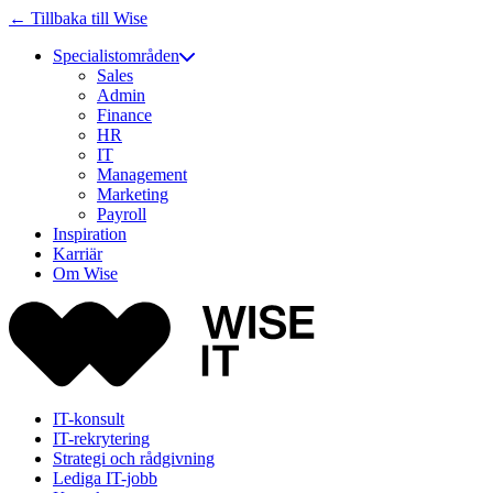
← Tillbaka till Wise
Specialistområden
Sales
Admin
Finance
HR
IT
Management
Marketing
Payroll
Inspiration
Karriär
Om Wise
IT-konsult
IT-rekrytering
Strategi och rådgivning
Lediga IT-jobb