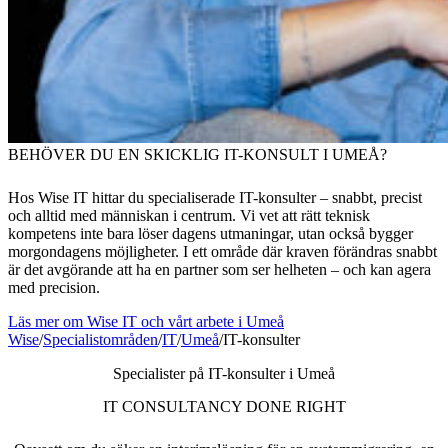
BEHÖVER DU EN SKICKLIG IT-KONSULT I UMEÅ?
Hos Wise IT hittar du specialiserade IT-konsulter – snabbt, precist
och alltid med människan i centrum. Vi vet att rätt teknisk
kompetens inte bara löser dagens utmaningar, utan också bygger
morgondagens möjligheter. I ett område där kraven förändras snabbt
är det avgörande att ha en partner som ser helheten – och kan agera
med precision.
Läs mer om Wise IT och vårt arbete i Umeå
Wise
/
Specialistområden
/
IT
/
Umeå
/
IT-konsulter
Specialister på IT-konsulter i Umeå
IT CONSULTANCY DONE RIGHT