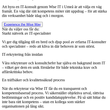
Att hyra en IT-konsult genom Wise IT i Umeå är att välja en väg
framåt. En väg där rätt kompetens möter rätt uppdrag – för att stärka
din verksamhet både idag och i morgon.
Experience the Wise Way
När du väljer oss får du:
Starkt nätverk av IT-specialister
Vi ger dig tillgång till en bred och djup pool av erfarna IT-konsulter
och specialister – redo att kliva in där behoven är som störst.
IT-rekrytering från insidan
Våra rekryterare och konsultchefer har själva en bakgrund inom IT
– vilket ger dem en unik förståelse för både tekniska krav och
affärskritiska behov.
En träffsäker och kvalitetssäkrad process
När du rekryterar via
Wise
IT får du en transparent och
kompetensbaserad process. Vi säkerställer objektiva urval, rättvisa
bedömningar och en positiv kandidatupplevelse. På så sätt hittar du
inte bara rätt kompetens – utan en kollega som stärker
organisationen på lång sikt.