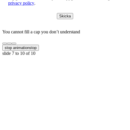
privacy policy
.
Skicka
You cannot fill a cap you don’t understand
stop animation
stop
slide
7 to 10
of 10