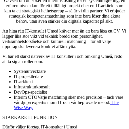
Oavsett om du söker en interimslösning för en systemmigrering, en
erfaren utvecklare för ett tillfälligt projekt eller en IT-arkitekt som
kan ta ett strategiskt helhetsgrepp – så är vi din partner. Vi erbjuder
strategisk kompetensmatchning som inte bara löser dina akuta
behov, utan även stärker din digitala kapacitet på sikt.
Att hitta rätt IT-konsult i Umeå kräver mer än att bara läsa ett CV. Vi
lägger lika stor vikt vid teknisk bredd som personlighet,
verksamhetsförståelse och kulturell matchning – för att varje
uppdrag ska leverera konkret affärsnytta.
Vi har ett starkt nätverk av IT-konsulter i och omkring Umeå, redo
att ta sig an roller som:
Systemutvecklare
IT-projektledare
IT-arkitekt
Infrastrukturkonsult
DevOps-specialist
Interim CTOVarje matchning sker med precision – tack vare
vår djupa expertis inom IT och vår beprövade metod:
The
Wise Way.
STARKARE IT-FUNKTION
Därför väljer företag IT-konsulter i Umeå