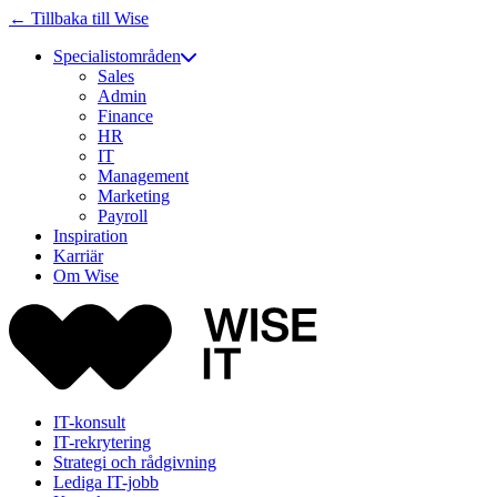
← Tillbaka till Wise
Specialistområden
Sales
Admin
Finance
HR
IT
Management
Marketing
Payroll
Inspiration
Karriär
Om Wise
IT-konsult
IT-rekrytering
Strategi och rådgivning
Lediga IT-jobb