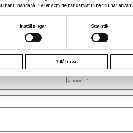
har tillhandahållit eller som de har samlat in när du har använt 
Mjukvaruarkitekt
DESIGNING TOMORROW’S SYSTEMS
Inställningar
Statistik
mtidens lösningar. Rollen är central för organisationer som vill bygga 
snabbare utveckling över tid.
Hör av dig till oss!
Vi återkommer så snart vi kan för att boka en tid som passar dig.
Tillåt urval