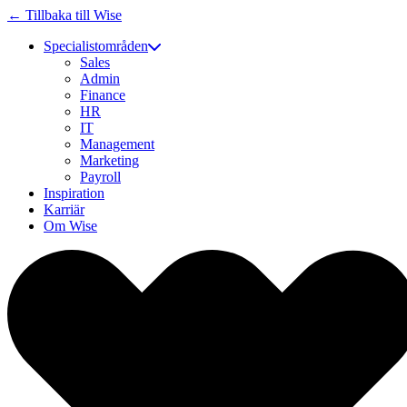
← Tillbaka till Wise
Specialistområden
Sales
Admin
Finance
HR
IT
Management
Marketing
Payroll
Inspiration
Karriär
Om Wise