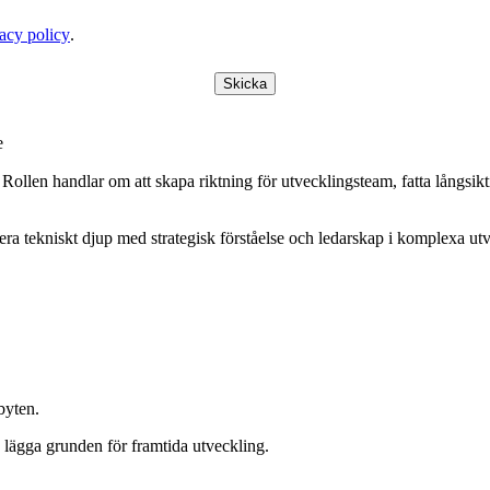
acy policy
.
Skicka
e
llen handlar om att skapa riktning för utvecklingsteam, fatta långsiktig
era tekniskt djup med strategisk förståelse och ledarskap i komplexa utv
byten.
ch lägga grunden för framtida utveckling.