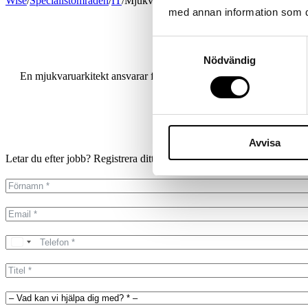
Wise
/
Specialistområden
/
IT
/
Mjukvaruarkitekt
med annan information som du 
Samtyckesval
Nödvändig
En mjukvaruarkitekt ansvarar för de tekniska vägval som formar fra
Avvisa
Letar du efter jobb? Registrera ditt CV direkt
på vår Connect-portal.