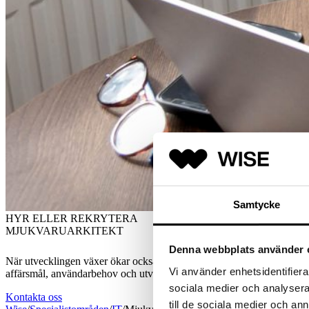
Samtycke
HYR ELLER REKRYTERA
MJUKVARUARKITEKT
Denna webbplats använder 
När utvecklingen växer ökar också kraven på struktur, skalbarhet och l
Vi använder enhetsidentifierar
affärsmål, användarbehov och utveckling kan mötas.
sociala medier och analysera 
Kontakta oss
till de sociala medier och a