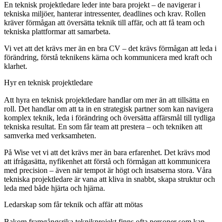
En teknisk projektledare leder inte bara projekt – de navigerar i
tekniska miljöer, hanterar intressenter, deadlines och krav. Rollen
kräver förmågan att översätta teknik till affär, och att få team och
tekniska plattformar att samarbeta.
Vi vet att det krävs mer än en bra CV – det krävs förmågan att leda i
förändring, förstå teknikens kärna och kommunicera med kraft och
klarhet.
Hyr en teknisk projektledare
Att hyra en teknisk projektledare handlar om mer än att tillsätta en
roll. Det handlar om att ta in en strategisk partner som kan navigera
komplex teknik, leda i förändring och översätta affärsmål till tydliga
tekniska resultat. En som får team att prestera – och tekniken att
samverka med verksamheten.
På Wise vet vi att det krävs mer än bara erfarenhet. Det krävs mod
att ifrågasätta, nyfikenhet att förstå och förmågan att kommunicera
med precision – även när tempot är högt och insatserna stora. Våra
tekniska projektledare är vana att kliva in snabbt, skapa struktur och
leda med både hjärta och hjärna.
Ledarskap som får teknik och affär att mötas
Bakom framgångsrika teknikprojekt finns ofta personer som kan