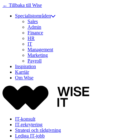
← Tillbaka till Wise
Specialistområden
Sales
Admin
Finance
HR
IT
Management
Marketing
Payroll
Inspiration
Karriär
Om Wise
IT-konsult
IT-rekrytering
Strategi och rådgivning
Lediga IT-jobb