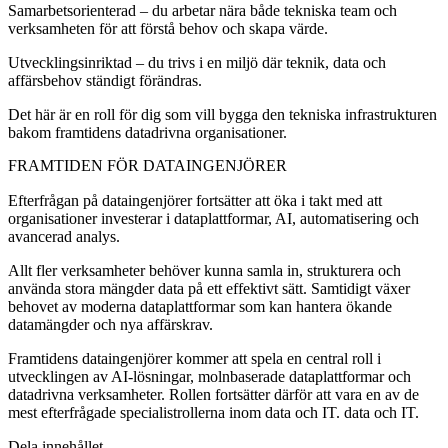
Samarbetsorienterad – du arbetar nära både tekniska team och
verksamheten för att förstå behov och skapa värde.
Utvecklingsinriktad – du trivs i en miljö där teknik, data och
affärsbehov ständigt förändras.
Det här är en roll för dig som vill bygga den tekniska infrastrukturen
bakom framtidens datadrivna organisationer.
FRAMTIDEN FÖR DATAINGENJÖRER
Efterfrågan på dataingenjörer fortsätter att öka i takt med att
organisationer investerar i dataplattformar, AI, automatisering och
avancerad analys.
Allt fler verksamheter behöver kunna samla in, strukturera och
använda stora mängder data på ett effektivt sätt. Samtidigt växer
behovet av moderna dataplattformar som kan hantera ökande
datamängder och nya affärskrav.
Framtidens dataingenjörer kommer att spela en central roll i
utvecklingen av AI-lösningar, molnbaserade dataplattformar och
datadrivna verksamheter. Rollen fortsätter därför att vara en av de
mest efterfrågade specialistrollerna inom data och IT. data och IT.
Dela innehållet