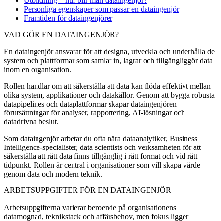
Utbildning – hur blir man dataingenjör?
Personliga egenskaper som passar en dataingenjör
Framtiden för dataingenjörer
VAD GÖR EN DATAINGENJÖR?
En dataingenjör ansvarar för att designa, utveckla och underhålla de
system och plattformar som samlar in, lagrar och tillgängliggör data
inom en organisation.
Rollen handlar om att säkerställa att data kan flöda effektivt mellan
olika system, applikationer och datakällor. Genom att bygga robusta
datapipelines och dataplattformar skapar dataingenjören
förutsättningar för analyser, rapportering, AI-lösningar och
datadrivna beslut.
Som dataingenjör arbetar du ofta nära dataanalytiker, Business
Intelligence-specialister, data scientists och verksamheten för att
säkerställa att rätt data finns tillgänglig i rätt format och vid rätt
tidpunkt. Rollen är central i organisationer som vill skapa värde
genom data och modern teknik.
ARBETSUPPGIFTER FÖR EN DATAINGENJÖR
Arbetsuppgifterna varierar beroende på organisationens
datamognad, teknikstack och affärsbehov, men fokus ligger