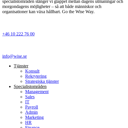
specialistområden stänger vi glappet mellan dagens utmaningar och
morgondagens möjligheter – så att både människor och
organisationer kan växa hållbart. Go the Wise Way.
+46 10 222 76 00
info@wise.se
Tjänster
Konsult
Rekrytering
Strategiska tjänster
Specialist­områden
Management
Sales
IT
Payroll
Admin
Marketing
HR
Finance