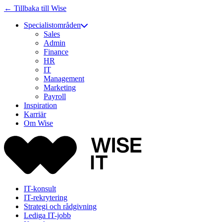
← Tillbaka till Wise
Specialistområden
Sales
Admin
Finance
HR
IT
Management
Marketing
Payroll
Inspiration
Karriär
Om Wise
IT-konsult
IT-rekrytering
Strategi och rådgivning
Lediga IT-jobb