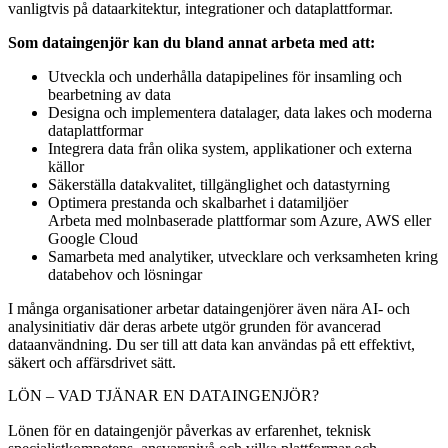
vanligtvis på dataarkitektur, integrationer och dataplattformar.
Som dataingenjör kan du bland annat arbeta med att:
Utveckla och underhålla datapipelines för insamling och
bearbetning av data
Designa och implementera datalager, data lakes och moderna
dataplattformar
Integrera data från olika system, applikationer och externa
källor
Säkerställa datakvalitet, tillgänglighet och datastyrning
Optimera prestanda och skalbarhet i datamiljöer
Arbeta med molnbaserade plattformar som Azure, AWS eller
Google Cloud
Samarbeta med analytiker, utvecklare och verksamheten kring
databehov och lösningar
I många organisationer arbetar dataingenjörer även nära AI- och
analysinitiativ där deras arbete utgör grunden för avancerad
dataanvändning. Du ser till att data kan användas på ett effektivt,
säkert och affärsdrivet sätt.
LÖN – VAD TJÄNAR EN DATAINGENJÖR?
Lönen för en dataingenjör påverkas av erfarenhet, teknisk