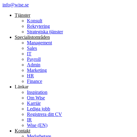
info@wise.se
Tjänster
Konsult
Rekrytering
Strategiska tjänster
Specialist­områden
Management
Sales
IT
Payroll
Admin
Marketing
HR
Finance
Länkar
Inspiration
Om Wise
Karriär
Lediga jobb
Registrera ditt CV
IR
Wise (EN)
Kontakt
Medarbetare