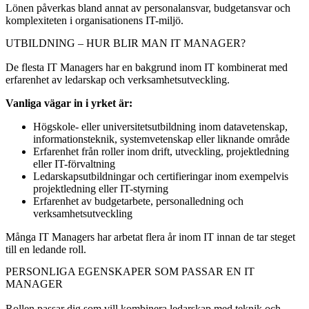
Lönen påverkas bland annat av personalansvar, budgetansvar och
komplexiteten i organisationens IT-miljö.
UTBILDNING – HUR BLIR MAN IT MANAGER?
De flesta IT Managers har en bakgrund inom IT kombinerat med
erfarenhet av ledarskap och verksamhetsutveckling.
Vanliga vägar in i yrket är:
Högskole- eller universitetsutbildning inom datavetenskap,
informationsteknik, systemvetenskap eller liknande område
Erfarenhet från roller inom drift, utveckling, projektledning
eller IT-förvaltning
Ledarskapsutbildningar och certifieringar inom exempelvis
projektledning eller IT-styrning
Erfarenhet av budgetarbete, personalledning och
verksamhetsutveckling
Många IT Managers har arbetat flera år inom IT innan de tar steget
till en ledande roll.
PERSONLIGA EGENSKAPER SOM PASSAR EN IT
MANAGER
Rollen passar dig som vill kombinera ledarskap med teknik och