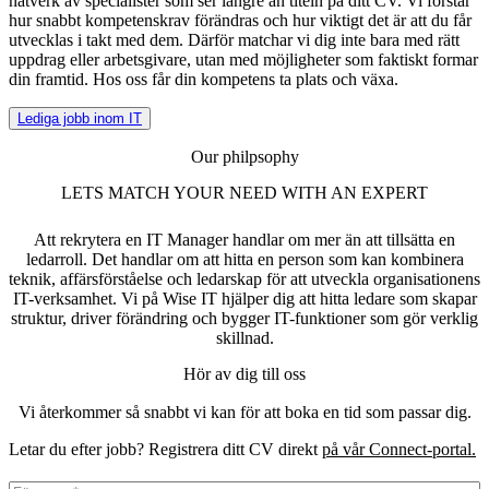
nätverk av specialister som ser längre än titeln på ditt CV. Vi förstår
hur snabbt kompetenskrav förändras och hur viktigt det är att du får
utvecklas i takt med dem. Därför matchar vi dig inte bara med rätt
uppdrag eller arbetsgivare, utan med möjligheter som faktiskt formar
din framtid. Hos oss får din kompetens ta plats och växa.
Lediga jobb inom IT
Our philpsophy
LETS MATCH YOUR NEED WITH AN EXPERT
Att rekrytera en IT Manager handlar om mer än att tillsätta en
ledarroll. Det handlar om att hitta en person som kan kombinera
teknik, affärsförståelse och ledarskap för att utveckla organisationens
IT-verksamhet. Vi på Wise IT hjälper dig att hitta ledare som skapar
struktur, driver förändring och bygger IT-funktioner som gör verklig
skillnad.
Hör av dig till oss
Vi återkommer så snabbt vi kan för att boka en tid som passar dig.
Letar du efter jobb? Registrera ditt CV direkt
på vår Connect-portal.