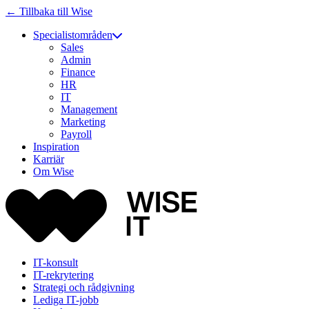
← Tillbaka till Wise
Specialistområden
Sales
Admin
Finance
HR
IT
Management
Marketing
Payroll
Inspiration
Karriär
Om Wise
IT-konsult
IT-rekrytering
Strategi och rådgivning
Lediga IT-jobb