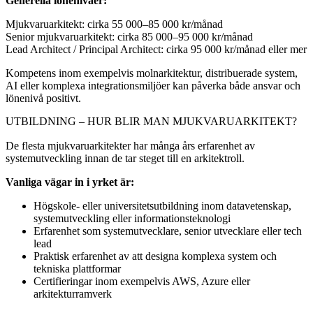
Generella lönenivåer:
Mjukvaruarkitekt: cirka 55 000–85 000 kr/månad
Senior mjukvaruarkitekt: cirka 85 000–95 000 kr/månad
Lead Architect / Principal Architect: cirka 95 000 kr/månad eller mer
Kompetens inom exempelvis molnarkitektur, distribuerade system,
AI eller komplexa integrationsmiljöer kan påverka både ansvar och
lönenivå positivt.
UTBILDNING – HUR BLIR MAN MJUKVARUARKITEKT?
De flesta mjukvaruarkitekter har många års erfarenhet av
systemutveckling innan de tar steget till en arkitektroll.
Vanliga vägar in i yrket är:
Högskole- eller universitetsutbildning inom datavetenskap,
systemutveckling eller informationsteknologi
Erfarenhet som systemutvecklare, senior utvecklare eller tech
lead
Praktisk erfarenhet av att designa komplexa system och
tekniska plattformar
Certifieringar inom exempelvis AWS, Azure eller
arkitekturramverk