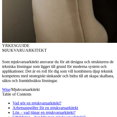
YRKESGUIDE
MJUKVARUARKITEKT
Som mjukvaruarkitekt ansvarar du för att designa och strukturera de
tekniska lösningar som ligger till grund för moderna system och
applikationer. Det är en roll för dig som vill kombinera djup teknisk
kompetens med strategiskt tänkande och bidra till att skapa skalbara,
säkra och framtidssäkra lösningar.
Wise
/
Mjukvaruarkitekt
Table of Contents
Vad gör en mjukvaruarkitekt?
Arbetsuppgifter för en mjukvaruarkitekt
Lön – vad tjänar en mjukvaruarkitekt?