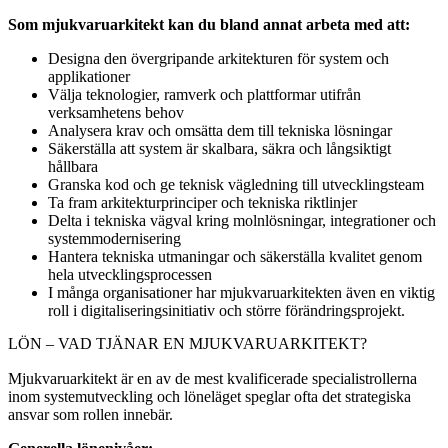
Som mjukvaruarkitekt kan du bland annat arbeta med att:
Designa den övergripande arkitekturen för system och
applikationer
Välja teknologier, ramverk och plattformar utifrån
verksamhetens behov
Analysera krav och omsätta dem till tekniska lösningar
Säkerställa att system är skalbara, säkra och långsiktigt
hållbara
Granska kod och ge teknisk vägledning till utvecklingsteam
Ta fram arkitekturprinciper och tekniska riktlinjer
Delta i tekniska vägval kring molnlösningar, integrationer och
systemmodernisering
Hantera tekniska utmaningar och säkerställa kvalitet genom
hela utvecklingsprocessen
I många organisationer har mjukvaruarkitekten även en viktig
roll i digitaliseringsinitiativ och större förändringsprojekt.
LÖN – VAD TJÄNAR EN MJUKVARUARKITEKT?
Mjukvaruarkitekt är en av de mest kvalificerade specialistrollerna
inom systemutveckling och löneläget speglar ofta det strategiska
ansvar som rollen innebär.