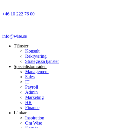
+46 10 222 76 00
info@wise.se
Tjänster
Konsult
Rekrytering
Strategiska tjänster
Specialist­områden
Management
Sales
IT
Payroll
Admin
Marketing
HR
Finance
Länkar
Inspiration
Om Wise