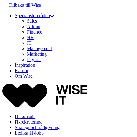
← Tillbaka till Wise
Specialistområden
Sales
Admin
Finance
HR
IT
Management
Marketing
Payroll
Inspiration
Karriär
Om Wise
IT-konsult
IT-rekrytering
Strategi och rådgivning
Lediga IT-jobb