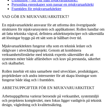
Utbildning – hur blir man mjukvaruarkitekt?
Personliga egenskaper som passar en mjukvaruarkitekt
Framtiden för mjukvaruarkitekter
VAD GÖR EN MJUKVARUARKITEKT?
En mjukvaruarkitekt ansvarar för att utforma den övergripande
strukturen för mjukvarusystem och applikationer. Rollen handlar om
att fatta tekniska vägval, definiera arkitekturprinciper och säkerställa
att lösningar byggs på ett sätt som är hållbart över tid.
Mjukvaruarkitekten fungerar ofta som en teknisk ledare och
rådgivare i utvecklingsprojekt. Genom att kombinera
verksamhetsförståelse med teknisk expertis säkerställer du att
systemen möter både affärsbehov och krav på prestanda, säkerhet
och skalbarhet.
Rollen innebär ett nära samarbete med utvecklare, produktägare,
projektledare och andra intressenter för att skapa lösningar som
fungerar både idag och i framtiden.
ARBETSUPPGIFTER FÖR EN MJUKVARUARKITEKT
Arbetsuppgifterna varierar beroende på verksamhet, systemmiljö
och projektens komplexitet, men fokus ligger vanligtvis på teknisk
design, vägledning och kvalitetssäkring.