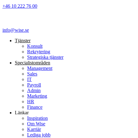
+46 10 222 76 00
info@wise.se
Tjänster
Konsult
Rekrytering
Strategiska tjänster
Specialist­områden
Management
Sales
IT
Payroll
Admin
Marketing
HR
Finance
Länkar
Inspiration
Om Wise
Karriär
Lediga jobb