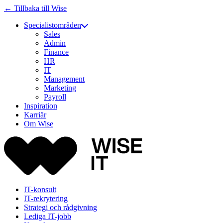
← Tillbaka till Wise
Specialistområden
Sales
Admin
Finance
HR
IT
Management
Marketing
Payroll
Inspiration
Karriär
Om Wise
IT-konsult
IT-rekrytering
Strategi och rådgivning
Lediga IT-jobb